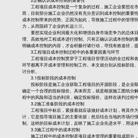
2正确认识成本控制的重要性
工程项目成本控制是一个复杂的过程，施工企业要想在市场
而，目前部分施工企业仍然没有充分意识到成本控制的重要
成本控制带来的优势。正因为如此，导致施工过程中的管理
力，从而阻碍了企业的长远
发展
。
要想实现企业利润最大化和增强自身市场竞争力的总体目标
理、高效地对工程成本进行控制。只有正确认识成本控制的
明确成本控制的内容，才会积极付诸行动，寻找有效途径，
3工程项目成本控制过程中的各重要因素与环节
工程项目成本控制贯穿于工程项目管理活动的全过程和各个
环节都离不开成本管理和控制工作。本文就分别从投标阶段
讨分析。
3.1投标阶段的成本控制
投标阶段是施工企业获取工程项目的开源阶段，是企业取得
确定一个合理的投标报价。具体而言，就是根据施工图纸分
程中的风险和适当的利润，确定投标报价。这样在谈判过程
3.2施工准备阶段的成本控制
工程项目中标后，紧接着就应该做好成本计划，将其作为施
计，它是指导项目施工的主要依据；然后结合当地的市场行
制。这样的目标成本计划，反映了施工企业先进水平，用这
3.3施工过程中的成本控制
施工过程中的成本控制是项目成本管理的重要组成部分，主