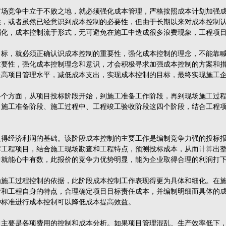
竞争中立于不败之地，就必须强化成本管理，严格按照成本计划加强成
性，或者虽然已经意识到成本控制的必要性，但由于长期以来对成本控制
弱化，成本控制流于形式，无可避免在施工中造成很多浪费现象，工程项
，就必须正确认识成本控制的重要性，强化成本控制的理念，不能靠喊
重要性，强化成本控制理念和意识，才会积极寻求加强成本控制的方案和
提高项目管理水平，减低成本支出，实现成本控制的目标，最终实现施工
方面，从项目投标阶段开始，到施工准备工作阶段，再到现场施工过程
、施工准备阶段、施工过程中、工程竣工验收阶段这四个阶段，结合工程
经济利润的基础。该阶段成本控制的主要工作是编制竞争力强的投标报
解工程项目，结合施工现场勘查和工程特点，预测投标成本，从而
计算
出
中就能心中有数，此报价的竞争力优势明显，能为企业取得合理的利润打
工过程控制的依据，此阶段成本控制工作表现得更为具体和细化。在施
情和工程自身的特点，合理确定项目目标责任成本，并编制明细而具体的
种标准进行成本控制可以降低成本提高效益。
要是各项费用的控制和成本分析。如果项目管理混乱、生产效率低下，